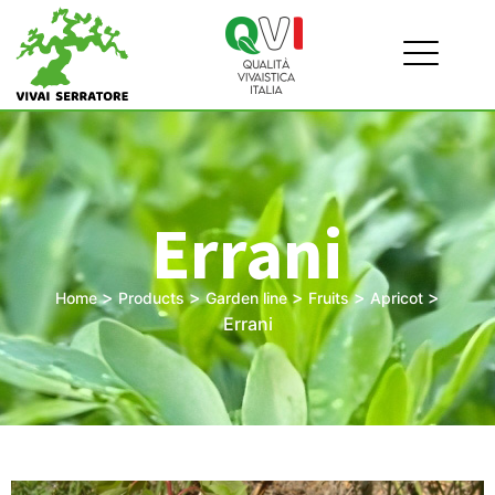
Errani
>
>
>
>
>
Home
Products
Garden line
Fruits
Apricot
Errani