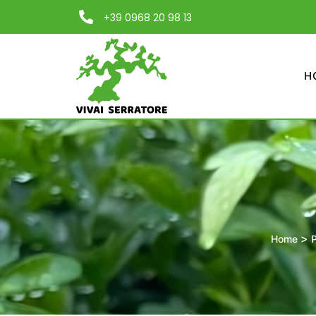
+39 0968 20 98 13
H
>
Home
P