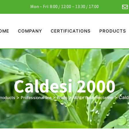
Mon – Fri: 8:00 / 12:00 – 13:30 / 17:00
OME
COMPANY
CERTIFICATIONS
PRODUCTS
Caldesi 2000
>
>
>
>
Cald
roducts
Professional line
Fruits
White flesh nectarine