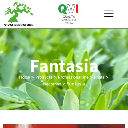
Fantasia
>
>
>
>
Home
Products
Professional line
Fruits
>
Fantasia
Nectarine