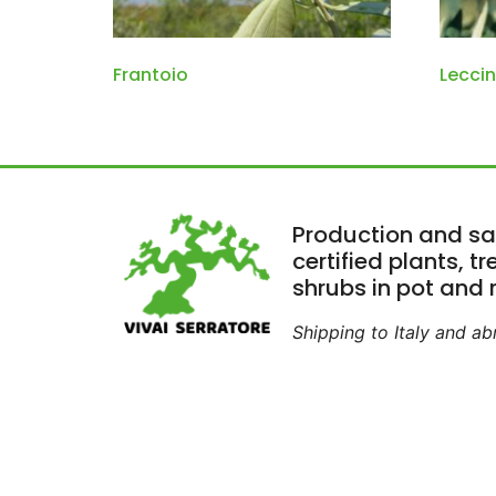
Frantoio
Lecci
Production and sa
certified plants, t
shrubs in pot and r
Shipping to Italy and a