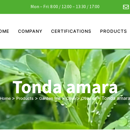
Mon – Fri: 8:00 / 12:00 – 13:30 / 17:00
OME
COMPANY
CERTIFICATIONS
PRODUCTS
Tonda amara
>
>
>
>
>
Tonda amar
Home
Products
Garden line
Olive
Olive oil