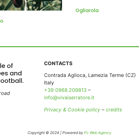
Ogliarola
no
CONTACTS
le of
rees and
Contrada Aglioca, Lamezia Terme (CZ)
ootball.
Italy
+39 0968.209813
–
broad
info@vivaiserratore.it
Privacy & Cookie policy
–
credits
Copyright © 2024 | Powered by
Pc Web Agency