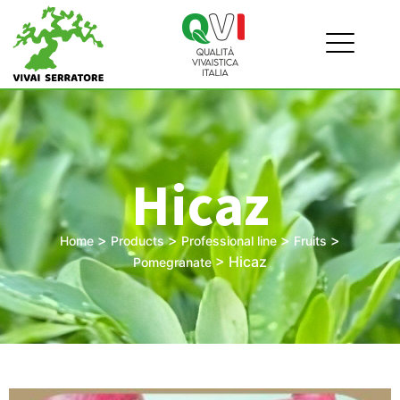
Hicaz
>
>
>
>
Home
Products
Professional line
Fruits
>
Hicaz
Pomegranate