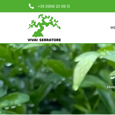
+39 0968 20 98 13
H
Hom