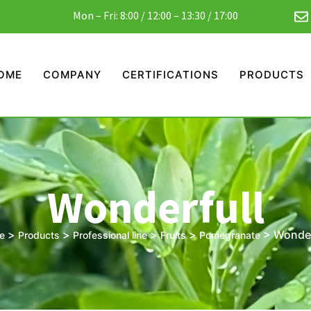
Mon – Fri: 8:00 / 12:00 – 13:30 / 17:00
OME
COMPANY
CERTIFICATIONS
PRODUCTS
Wonderfull
>
>
>
>
>
Wonder
e
Products
Professional line
Fruits
Pomegranate