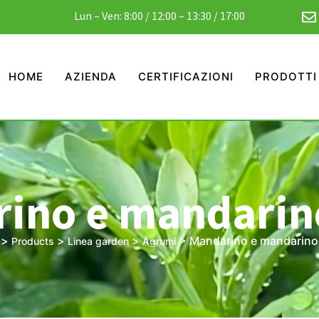
Lun – Ven: 8:00 / 12:00 – 13:30 / 17:00
HOME
AZIENDA
CERTIFICAZIONI
PRODOTTI
ino e mandarino
>
>
>
>
Mandarino e mandarino 
Products
Linea garden
Agrumi