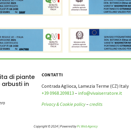
CONTATTI
ta di piante
e arbusti in
Contrada Aglioca, Lamezia Terme (CZ) Italy
+39 0968.209813
–
info@vivaiserratore.it
ero
Privacy & Cookie policy
–
credits
Copyright © 2024 | Powered by
Pc Web Agency