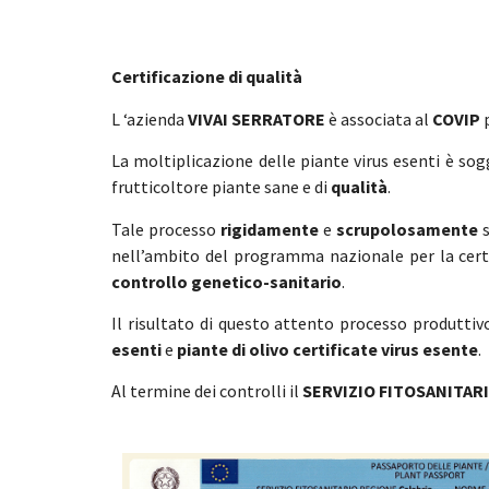
Certificazione di qualità
L ‘azienda
VIVAI SERRATORE
è associata al
COVIP
p
La moltiplicazione delle piante virus esenti è so
frutticoltore piante sane e di
qualità
.
Tale processo
rigidamente
e
scrupolosamente
s
nell’ambito del programma nazionale per la cert
controllo genetico-sanitario
.
Il risultato di questo attento processo produttiv
esenti
e
piante di olivo certificate virus esente
.
Al termine dei controlli il
SERVIZIO FITOSANITAR