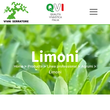
Limoni
>
>
>
>
Home
Products
Linea professional
Agrumi
Limoni