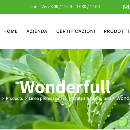
Lun – Ven: 8:00 / 12:00 – 13:30 / 17:00
HOME
AZIENDA
CERTIFICAZIONI
PRODOTTI
Wonderfull
>
>
>
>
>
Wonde
e
Products
Linea professional
Fruttiferi
Melograno