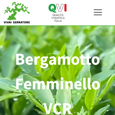
Bergamotto
Femminello
VCR