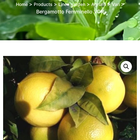
>
>
>
>
>
Home
Products
Linea garden
Agrumi
Vari
Bergamotto Femminello VCR