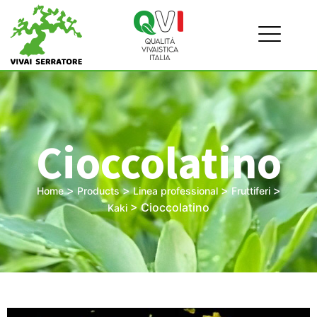
Cioccolatino
>
>
>
>
Home
Products
Linea professional
Fruttiferi
>
Cioccolatino
Kaki