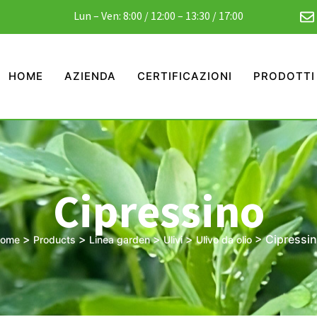
Lun – Ven: 8:00 / 12:00 – 13:30 / 17:00
HOME
AZIENDA
CERTIFICAZIONI
PRODOTTI
Cipressino
>
>
>
>
>
Cipressi
ome
Products
Linea garden
Ulivi
Ulivo da olio