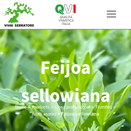
Feijoa
sellowiana
>
>
>
>
Home
Products
Linea professional
Fruttiferi
>
Feijoa sellowiana
Frutti esotici