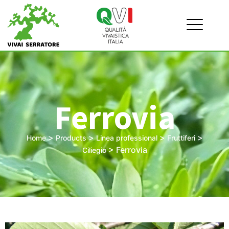
Ferrovia
>
>
>
>
Home
Products
Linea professional
Fruttiferi
>
Ferrovia
Ciliegio