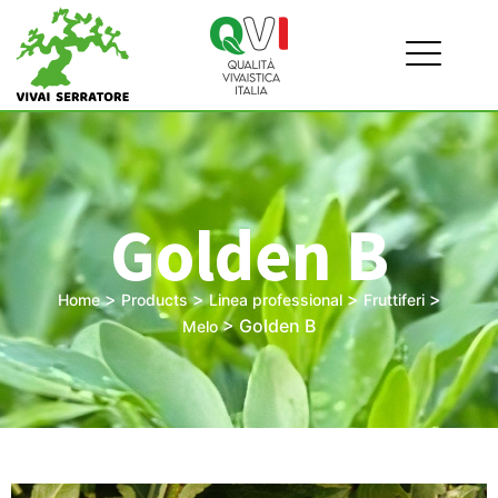
Golden B
>
>
>
>
Home
Products
Linea professional
Fruttiferi
>
Golden B
Melo