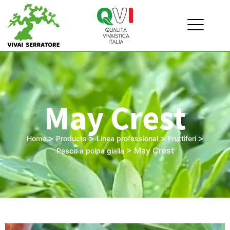
May Crest
>
>
>
>
Home
Products
Linea professional
Fruttiferi
>
May Crest
Pesco a polpa gialla