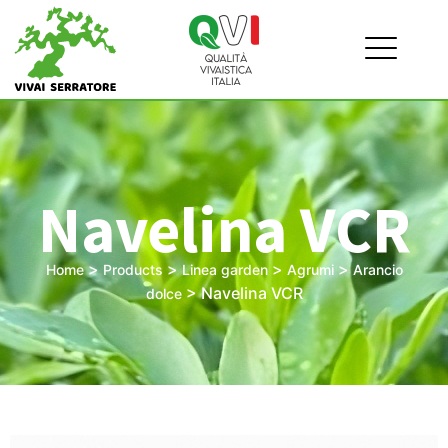
Navelina VCR
>
>
>
>
Home
Products
Linea garden
Agrumi
Arancio
>
Navelina VCR
dolce