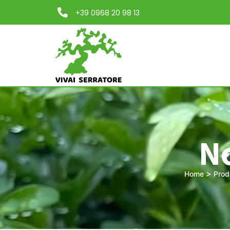
+39 0968 20 98 13
No
>
Home
Prod