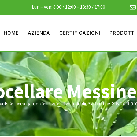
Lun – Ven: 8:00 / 12:00 – 13:30 / 17:00
HOME
AZIENDA
CERTIFICAZIONI
PRODOTTI
cellare Messin
>
>
>
>
Nocellar
ucts
Linea garden
Ulivi
Ulivo a duplice attitudine