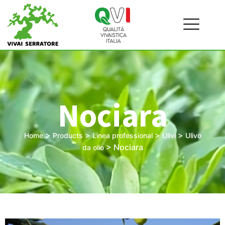
Nociara
>
>
>
>
Home
Products
Linea professional
Ulivi
Ulivo
>
Nociara
da olio