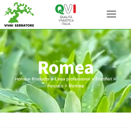
Romea
>
>
>
>
Home
Products
Linea professional
Fruttiferi
>
Romea
Percoco