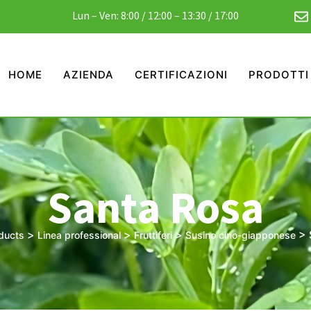
Lun – Ven: 8:00 / 12:00 – 13:30 / 17:00
HOME
AZIENDA
CERTIFICAZIONI
PRODOTTI
Santa Rosa
>
>
>
>
ducts
Linea professional
Fruttiferi
Susino cino-giapponese