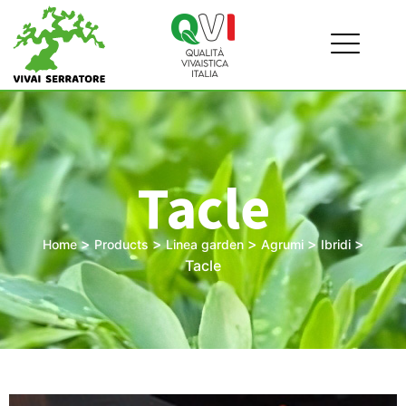
Tacle
>
>
>
>
>
Home
Products
Linea garden
Agrumi
Ibridi
Tacle