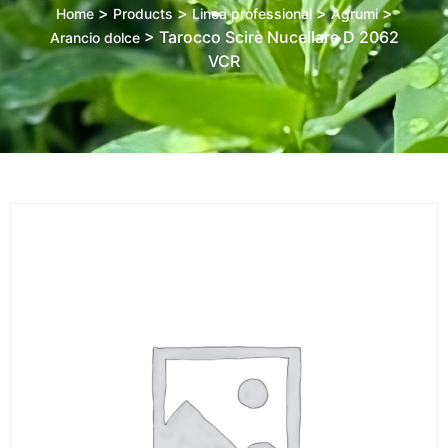
>
>
>
>
Home
Products
Linea professional
Agrumi
>
Tarocco Scirè Nucellare D 2062
Arancio dolce
VCR