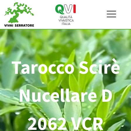
Tarocco Scirè
Nucellare D
2062 VCR