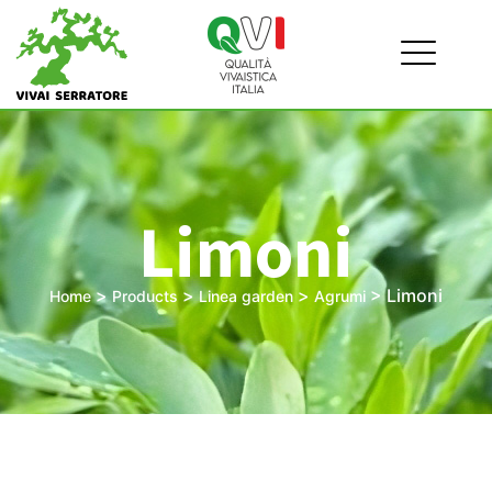
Limoni
>
>
>
>
Limoni
Home
Products
Linea garden
Agrumi