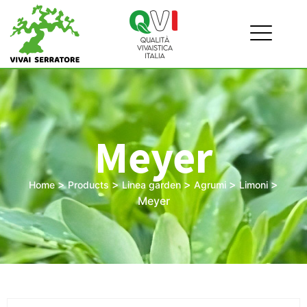
Meyer
>
>
>
>
>
Home
Products
Linea garden
Agrumi
Limoni
Meyer