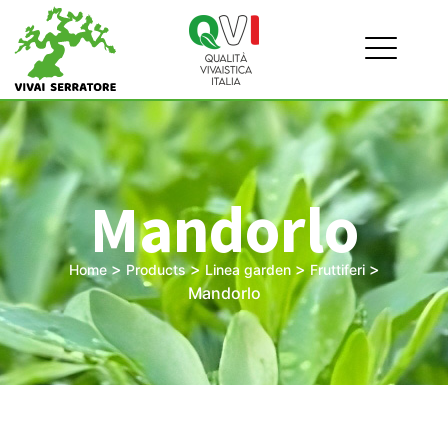
Mandorlo
>
>
>
>
Home
Products
Linea garden
Fruttiferi
Mandorlo