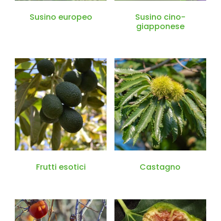
Susino europeo
Susino cino-
giapponese
Frutti esotici
Castagno