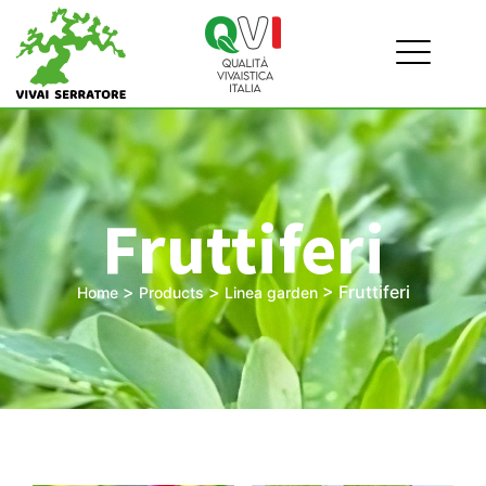
Fruttiferi
>
>
>
Fruttiferi
Home
Products
Linea garden