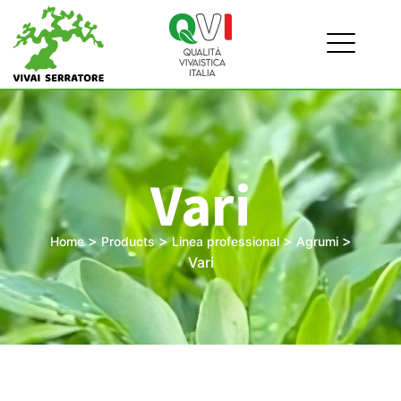
Vari
>
>
>
>
Home
Products
Linea professional
Agrumi
Vari