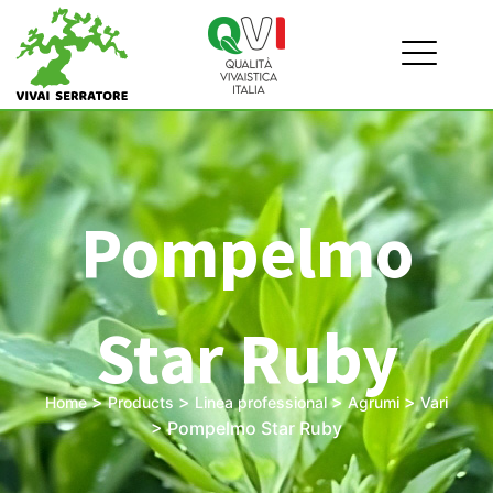
Pompelmo
Star Ruby
>
>
>
>
Home
Products
Linea professional
Agrumi
Vari
>
Pompelmo Star Ruby