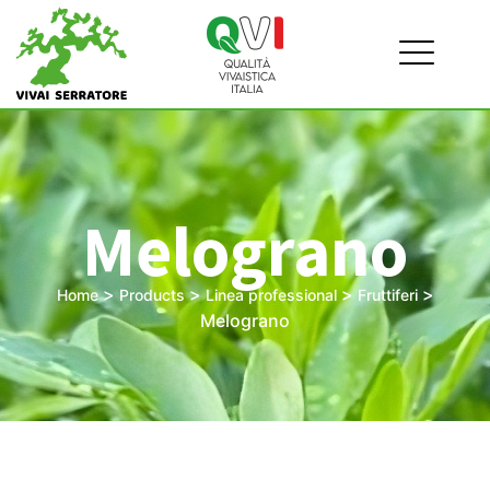
Melograno
>
>
>
>
Home
Products
Linea professional
Fruttiferi
Melograno