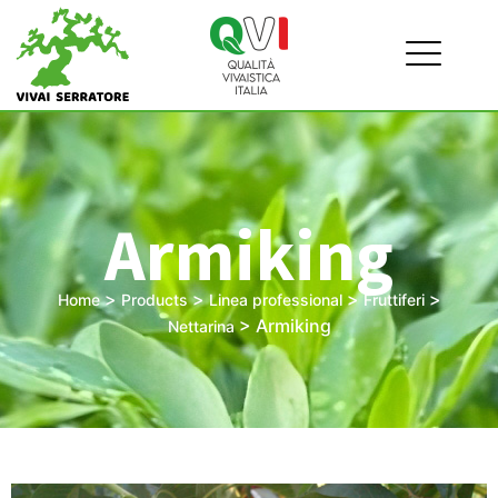
Armiking
>
>
>
>
Home
Products
Linea professional
Fruttiferi
>
Armiking
Nettarina