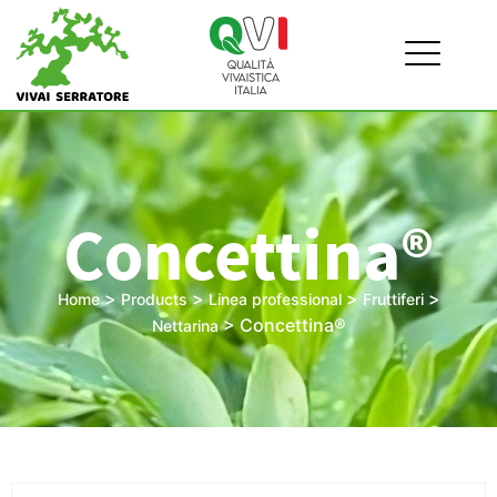
Concettina®
>
>
>
>
Home
Products
Linea professional
Fruttiferi
>
Concettina®
Nettarina