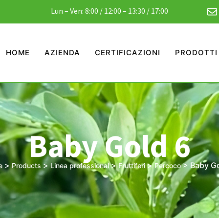
Lun – Ven: 8:00 / 12:00 – 13:30 / 17:00
HOME
AZIENDA
CERTIFICAZIONI
PRODOTTI
Baby Gold 6
>
>
>
>
>
Baby Go
e
Products
Linea professional
Fruttiferi
Percoco