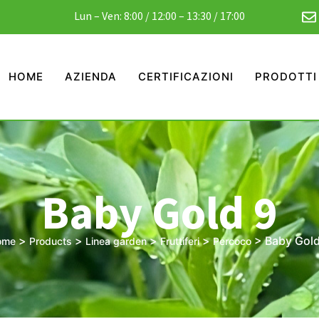
Lun – Ven: 8:00 / 12:00 – 13:30 / 17:00
HOME
AZIENDA
CERTIFICAZIONI
PRODOTTI
Baby Gold 9
>
>
>
>
>
Baby Gold
ome
Products
Linea garden
Fruttiferi
Percoco