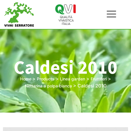
Caldesi 2010
>
>
>
>
Home
Products
Linea garden
Fruttiferi
>
Caldesi 2010
Nettarina a polpa bianca