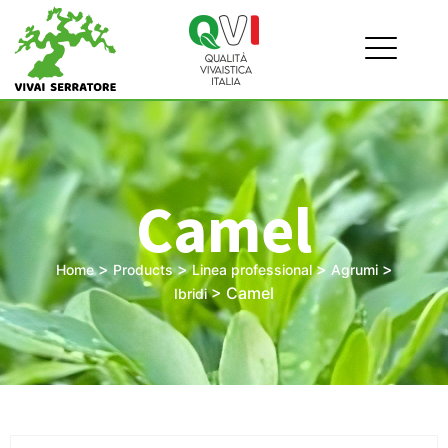
Camel
>
>
>
>
Home
Products
Linea professional
Agrumi
>
Camel
Ibridi