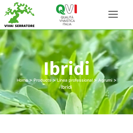
Ibridi
>
>
>
>
Home
Products
Linea professional
Agrumi
Ibridi