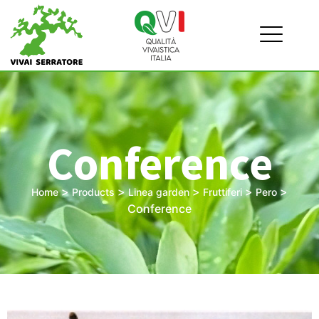
Conference
>
>
>
>
>
Home
Products
Linea garden
Fruttiferi
Pero
Conference