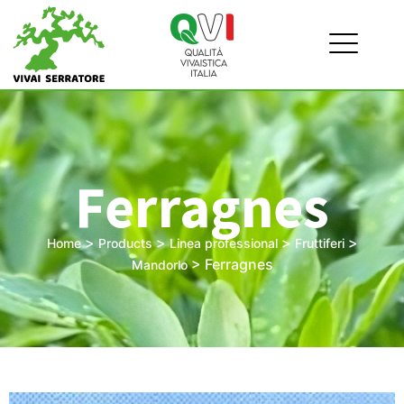
Ferragnes
>
>
>
>
Home
Products
Linea professional
Fruttiferi
>
Ferragnes
Mandorlo