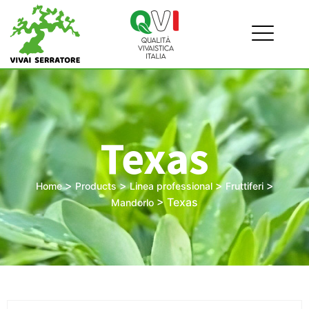
Texas
>
>
>
>
Home
Products
Linea professional
Fruttiferi
>
Texas
Mandorlo