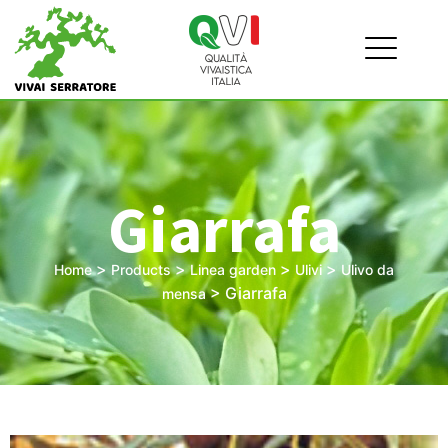
Giarrafa
>
>
>
>
Home
Products
Linea garden
Ulivi
Ulivo da
>
Giarrafa
mensa