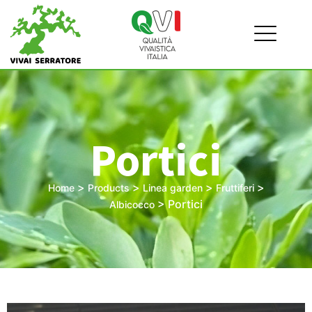
Portici
>
>
>
>
Home
Products
Linea garden
Fruttiferi
>
Portici
Albicocco