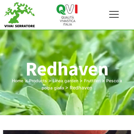
Redhaven
>
>
>
>
Home
Products
Linea garden
Fruttiferi
Pesco a
>
Redhaven
polpa gialla