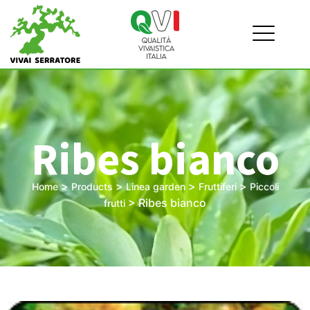
Ribes bianco
>
>
>
>
Home
Products
Linea garden
Fruttiferi
Piccoli
>
Ribes bianco
frutti