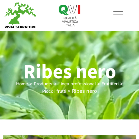
Ribes nero
>
>
>
>
Home
Products
Linea professional
Fruttiferi
>
Ribes nero
Piccoli frutti