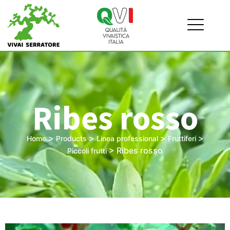
Ribes rosso
>
>
>
>
Home
Products
Linea professional
Fruttiferi
>
Ribes rosso
Piccoli frutti