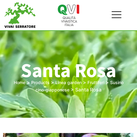
Santa Rosa
>
>
>
>
Home
Products
Linea garden
Fruttiferi
Susino
>
Santa Rosa
cino-giapponese