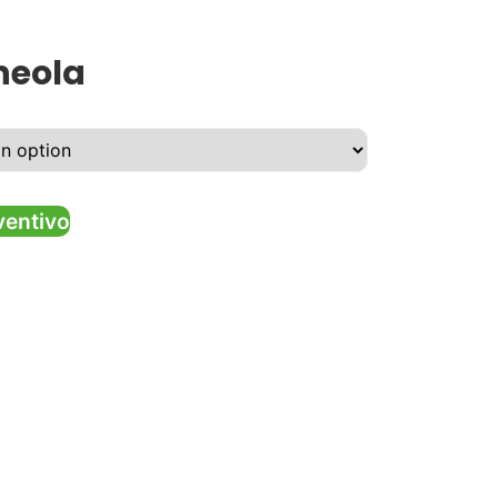
neola
ventivo