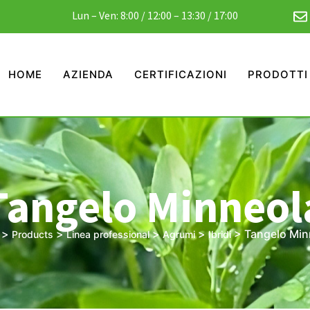
Lun – Ven: 8:00 / 12:00 – 13:30 / 17:00
HOME
AZIENDA
CERTIFICAZIONI
PRODOTTI
Tangelo Minneol
>
>
>
>
>
Tangelo Min
Products
Linea professional
Agrumi
Ibridi