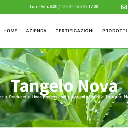
Lun – Ven: 8:00 / 12:00 – 13:30 / 17:00
HOME
AZIENDA
CERTIFICAZIONI
PRODOTTI
Tangelo Nova
>
>
>
>
>
Tangelo N
me
Products
Linea professional
Agrumi
Ibridi